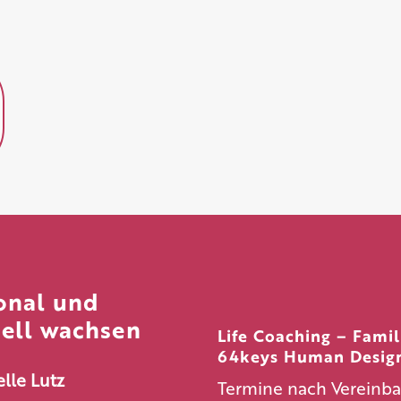
onal und
uell wachsen
Life Coaching – Fami
64keys Human Desi
le Lutz
Termine nach Vereinbar