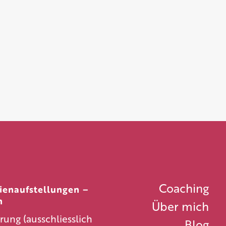
Coaching
lienaufstellungen –
gn
Über mich
ung (ausschliesslich
Blog