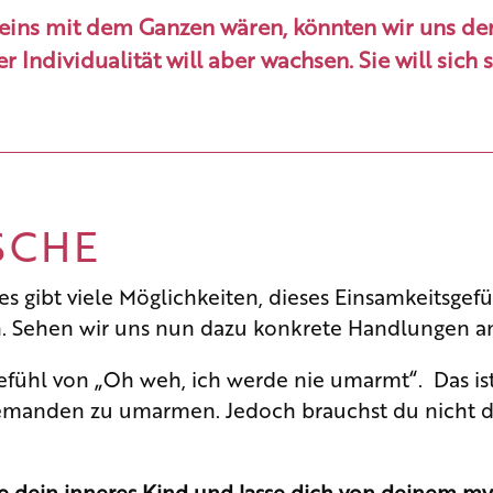
ins mit dem Ganzen wären, könnten wir uns der
r Individualität will aber wachsen. Sie will sich 
SCHE
 es gibt viele Möglichkeiten, dieses Einsamkeitsg
 Sehen wir uns nun dazu konkrete Handlungen a
efühl von „Oh weh, ich werde nie umarmt“. Das is
jemanden zu umarmen. Jedoch brauchst du nicht d
 dein inneres Kind und lasse dich von deinem my