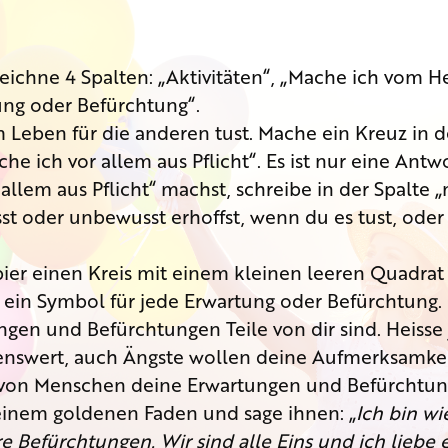
zeichne 4 Spalten: „Aktivitäten“, „Mache ich vom H
ung oder Befürchtung“.
nem Leben für die anderen tust. Mache ein Kreuz i
e ich vor allem aus Pflicht“. Es ist nur eine Antw
r allem aus Pflicht“ machst, schreibe in der Spalte
st oder unbewusst erhoffst, wenn du es tust, oder
ier einen Kreis mit einem kleinen leeren Quadrat 
 ein Symbol für jede Erwartung oder Befürchtung.
ngen und Befürchtungen Teile von dir sind. Heis
iebenswert, auch Ängste wollen deine Aufmerksamkei
n von Menschen deine Erwartungen und Befürchtung
einem goldenen Faden und sage ihnen: „
Ich bin wi
e Befürchtungen. Wir sind alle Eins und ich liebe