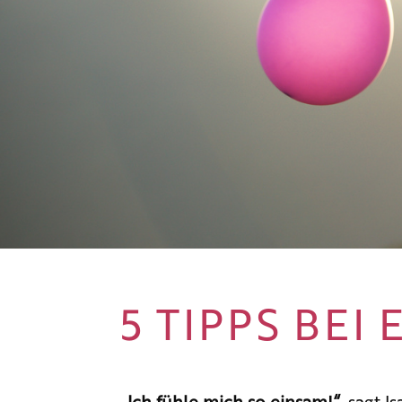
5 TIPPS BEI 
„Ich fühle mich so einsam!“
, sagt I